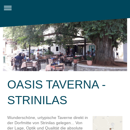
OASIS TAVERNA -
STRINILAS
Wunderschöne, urtypische Taverne direkt in
der Dorfmitte von Strinilas gelegen... Von
der Lage, Optik und Qualität die absolute